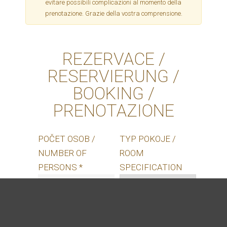
evitare possibili complicazioni al momento della
prenotazione. Grazie della vostra comprensione.
REZERVACE /
RESERVIERUNG /
BOOKING /
PRENOTAZIONE
POČET OSOB /
TYP POKOJE /
NUMBER OF
ROOM
PERSONS *
SPECIFICATION
PŘÍJEZD / ARRIVAL
ODJEZD /
*
DEPARTURE *