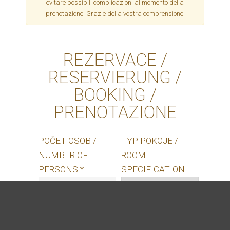
evitare possibili complicazioni al momento della
prenotazione. Grazie della vostra comprensione.
REZERVACE /
RESERVIERUNG /
BOOKING /
PRENOTAZIONE
POČET OSOB /
TYP POKOJE /
NUMBER OF
ROOM
PERSONS *
SPECIFICATION
PŘÍJEZD / ARRIVAL
ODJEZD /
*
DEPARTURE *